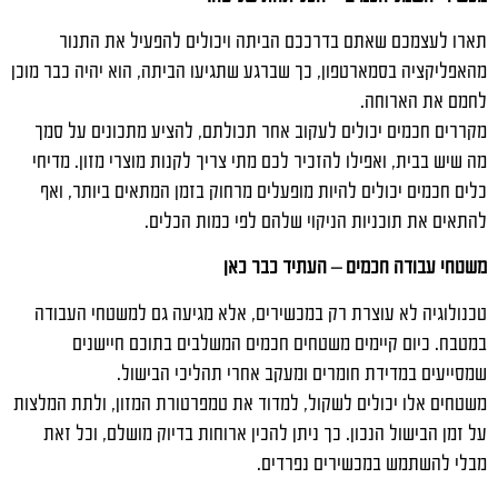
תארו לעצמכם שאתם בדרככם הביתה ויכולים להפעיל את התנור
מהאפליקציה בסמארטפון, כך שברגע שתגיעו הביתה, הוא יהיה כבר מוכן
לחמם את הארוחה.
מקררים חכמים יכולים לעקוב אחר תכולתם, להציע מתכונים על סמך
מה שיש בבית, ואפילו להזכיר לכם מתי צריך לקנות מוצרי מזון. מדיחי
כלים חכמים יכולים להיות מופעלים מרחוק בזמן המתאים ביותר, ואף
להתאים את תוכניות הניקוי שלהם לפי כמות הכלים.
משטחי עבודה חכמים – העתיד כבר כאן
טכנולוגיה לא עוצרת רק במכשירים, אלא מגיעה גם למשטחי העבודה
במטבח. כיום קיימים משטחים חכמים המשלבים בתוכם חיישנים
שמסייעים במדידת חומרים ומעקב אחרי תהליכי הבישול.
משטחים אלו יכולים לשקול, למדוד את טמפרטורת המזון, ולתת המלצות
על זמן הבישול הנכון. כך ניתן להכין ארוחות בדיוק מושלם, וכל זאת
מבלי להשתמש במכשירים נפרדים.