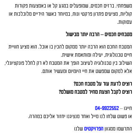
משפחתי. ברזים חכמים, שמופעלים במגע קל או באמצעות פקודות
קוליות, מציעים פתרון פרקטי ונוח, במיוחד כאשר הידיים מלוכלכות או
עסוקות.
מטבחים חכמים – הרבה יותר מבישול
המטבח החכם הוא הרבה יותר ממקום להכין בו אוכל. הוא מציע חוויית
חיים טכנולוגית, יעילה ומותאמת אישית.
השילוב בין טכנולוגיה לעיצוב הופך את המטבח לא רק לחלל פונקציונלי,
אלא למקום שמפשט את חיי היומיום ומעשיר אותם.
רוצים לדעת עוד על מטבח חכם?
רוצים לקבל הצעת מחיר למטבח מושלם?
חייגו –
04-9922552
או פשוט שלחו לנו מייל ואחד מנציגנו יחזור אליכם במהרה.
התרשמו ממגוון
הפרויקטים
שלנו