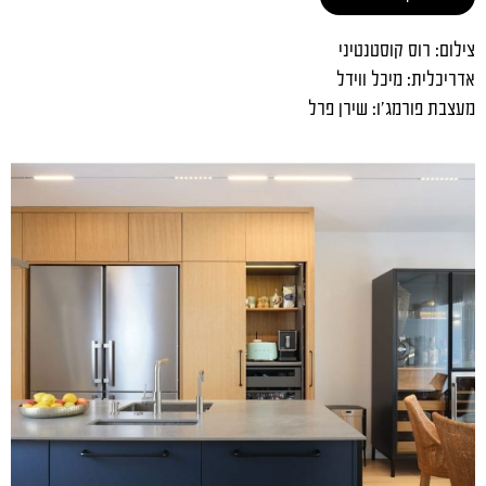
פירזול מתכתי שחור שתוכנן בקפידה כקונסטרוקציה לאי המטבח – לחזיתות בחרנו
צבע כחול מהפנט.
צילום: רוס קוסטנטיני
אדריכלית: מיכל ווידל
מעצבת פורמג'ו: שירן פרל