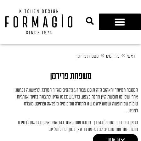
נגרות 360
ראשי
פרויקטים
משפחת פרידמן
משפחת פרידמן
המטבח המיוחד והאהוב הזה תוכנן עבור זוג מקסים מאזור המרכז, לראשונה נפגשנו
אחרי שסיימו חופשת קיץ מהנה בצפון, ברגע שנכנסו אלינו לתצוגה בחיוך ואנרגיות
טובות של חופשה ושמש ידענו שזו התחלה של כימיה מופלאה ופרויקט מוצלח
לפנינו…
הרצון היה ברור מתחילת הדרך מטבח שונה ואחר בהתאמה אישית בדגש לבחירת
חומרי יסוד שמתחברים לטבע-פורניר עץ, בטון, וכחול של ים.
בשיתוף פעולה עם האדריכלית המוכשרת מיכל ווידל יצאנו למשימה בצעדי ענק שילבנו
קראו עוד